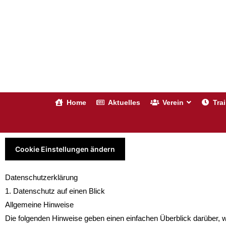
Zum
Inhalt
springen
Home
Aktuelles
Verein
Tra
Cookie Einstellungen ändern
Datenschutz­erklärung
1. Datenschutz auf einen Blick
Allgemeine Hinweise
Die folgenden Hinweise geben einen einfachen Überblick darüber,