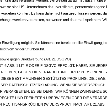
en und dort verarbeitet werden. Wir weisen darauf hin, dass in diese
elsweise sind US-Unternehmen dazu verpflichtet, personenbezogene 
ch vorgehen könnten. Es kann daher nicht ausgeschlossen werden, d
chungszwecken verarbeiten, auswerten und dauerhaft speichern. Wir
inwilligung möglich. Sie können eine bereits erteilte Einwilligung jed
leibt vom Widerruf unberührt.
n sowie gegen Direktwerbung (Art. 21 DSGVO)
6 ABS. 1 LIT. E ODER F DSGVO ERFOLGT, HABEN SIE JEDER
N ERGEBEN, GEGEN DIE VERARBEITUNG IHRER PERSONENB
F DIESE BESTIMMUNGEN GESTÜTZTES PROFILING. DIE JEW
IESER DATENSCHUTZERKLÄRUNG. WENN SIE WIDERSPRUCH 
 VERARBEITEN, ES SEI DENN, WIR KÖNNEN ZWINGENDE 
 RECHTE UND FREIHEITEN ÜBERWIEGEN ODER DIE VERARBE
RECHTSANSPRÜCHEN (WIDERSPRUCH NACH ART. 21 ABS. 