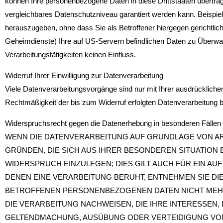
können Ihre personenbezogene Daten in diese Drittstaaten übertrag
vergleichbares Datenschutzniveau garantiert werden kann. Beispi
herauszugeben, ohne dass Sie als Betroffener hiergegen gerichtli
Geheimdienste) Ihre auf US-Servern befindlichen Daten zu Überwa
Verarbeitungstätigkeiten keinen Einfluss.
Widerruf Ihrer Einwilligung zur Datenverarbeitung
Viele Datenverarbeitungsvorgänge sind nur mit Ihrer ausdrücklichen E
Rechtmäßigkeit der bis zum Widerruf erfolgten Datenverarbeitung b
Widerspruchsrecht gegen die Datenerhebung in besonderen Fälle
WENN DIE DATENVERARBEITUNG AUF GRUNDLAGE VON ART. 
GRÜNDEN, DIE SICH AUS IHRER BESONDEREN SITUATIO
WIDERSPRUCH EINZULEGEN; DIES GILT AUCH FÜR EIN AU
DENEN EINE VERARBEITUNG BERUHT, ENTNEHMEN SIE D
BETROFFENEN PERSONENBEZOGENEN DATEN NICHT MEHR
DIE VERARBEITUNG NACHWEISEN, DIE IHRE INTERESSEN,
GELTENDMACHUNG, AUSÜBUNG ODER VERTEIDIGUNG VON 